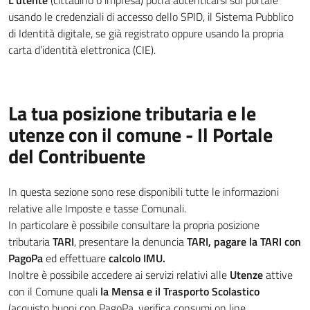
L'utente
(cittadino o impresa) potrà autenticarsi sul portale
usando le credenziali di accesso dello SPID, il Sistema Pubblico
di Identità digitale, se già registrato oppure usando la propria
carta d’identità elettronica (CIE).
La tua posizione tributaria e le
utenze con il comune - Il Portale
del Contribuente
In questa sezione sono rese disponibili tutte le informazioni
relative alle Imposte e tasse Comunali.
In particolare è possibile consultare la propria posizione
tributaria
TARI
, presentare la denuncia
TARI, pagare la TARI con
PagoPa
ed effettuare
calcolo IMU.
Inoltre è possibile accedere ai servizi relativi alle
Utenze
attive
con il Comune quali
la Mensa e il Trasporto Scolastico
(acquisto buoni con PagoPa, verifica consumi on line,