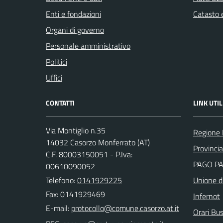
Enti e fondazioni
Catasto e
Organi di governo
Personale amministrativo
Politici
Uffici
CONTATTI
LINK UTIL
Via Montiglio n.35
Regione
14032 Casorzo Monferrato (AT)
Provincia
C.F. 80003150051 - P.Iva:
PAGO P
00610090052
Telefono:
0141929225
Unione d
Fax: 0141929469
Infernot
E-mail:
Orari Bus