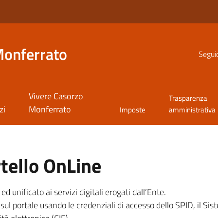
Monferrato
Seguic
Vivere Casorzo
Trasparenza
zi
Monferrato
Imposte
amministrativa
tello OnLine
unificato ai servizi digitali erogati dall’Ente.
sul portale usando le credenziali di accesso dello SPID, il Sist